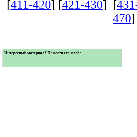
[
411-420
] [
421-430
] [
431
470
]
Интересный материал? Помести его к себе