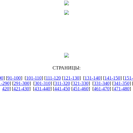
СТРАНИЦЫ:
90
] [
91-100
] [
101-110
] [
111-120
[
121-130
] [
131-140
] [
141-150
] [
151
1-290
] [
291-300
] [
301-310
] [
311-320
[
321-330
] [
331-340
] [
341-350
] 
420
] [
421-430
] [
431-440
] [
441-450
[
451-460
] [
461-470
] [
471-480
]