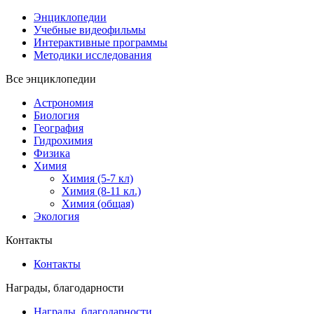
Энциклопедии
Учебные видеофильмы
Интерактивные программы
Методики исследования
Все энциклопедии
Астрономия
Биология
География
Гидрохимия
Физика
Химия
Химия (5-7 кл)
Химия (8-11 кл.)
Химия (общая)
Экология
Контакты
Контакты
Награды, благодарности
Награды, благодарности