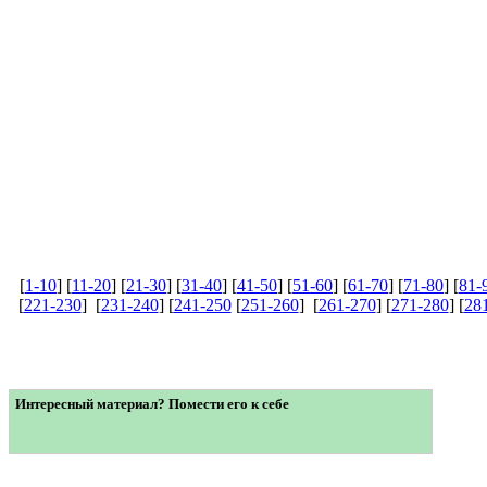
[
1-10
] [
11-20
] [
21-30
] [
31-40
] [
41-50
] [
51-60
] [
61-70
] [
71-80
] [
81-
[
221-230
] [
231-240
] [
241-250
[
251-260
] [
261-270
] [
271-280
] [
28
Интересный материал? Помести его к себе