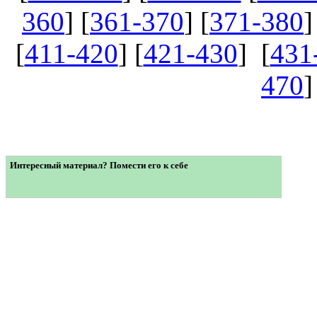
360
] [
361-370
] [
371-380
]
[
411-420
] [
421-430
] [
431
470
]
Интересный материал? Помести его к себе