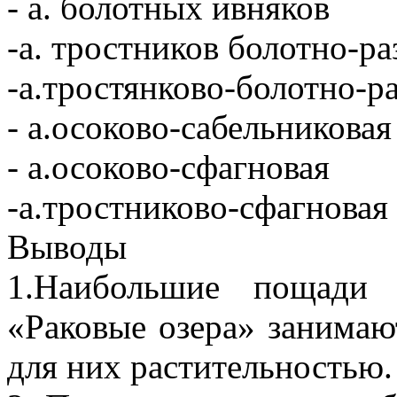
- а. болотных ивняков
-а. тростников болотно-р
-а.тростянково-болотно-р
- а.осоково-сабельникова
- а.осоково-сфагновая
-а.тростниково-сфагновая
Выводы
1.Наибольшие пощади 
«Раковые озера» занимаю
для них растительностью.