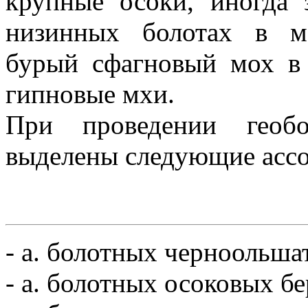
крупные осоки, иногда 
низинных болотах в м
бурый сфагновый мох в 
гипновые мхи.
При проведении геобо
выделены следующие асс
- а. болотных черноольш
- а. болотных осоковых б